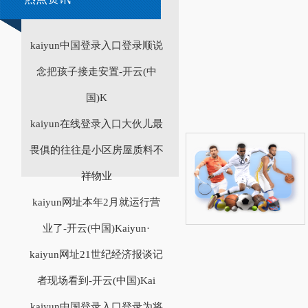
kaiyun中国登录入口登录顺说
念把孩子接走安置-开云(中
国)K
kaiyun在线登录入口大伙儿最
畏俱的往往是小区房屋质料不
祥物业
kaiyun网址本年2月就运行营
业了-开云(中国)Kaiyun·
kaiyun网址21世纪经济报谈记
者现场看到-开云(中国)Kai
kaiyun中国登录入口登录为将