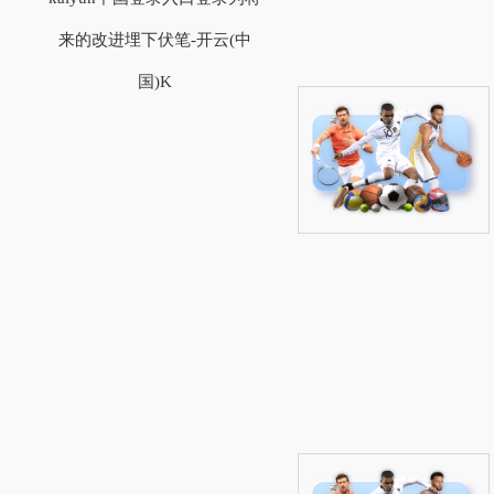
来的改进埋下伏笔-开云(中
国)K