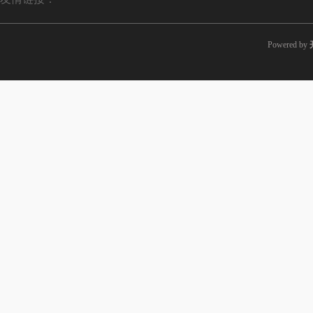
Powered by