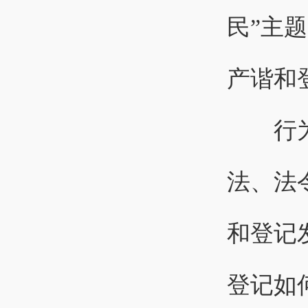
民”主
产谐和
行为现
法、法
和登记
登记如