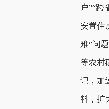
户”“
安置住
难”问
等农村
记，加
料，扩