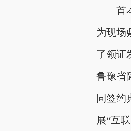
首本不
为现场
了领证
鲁豫省
同签约
展“互