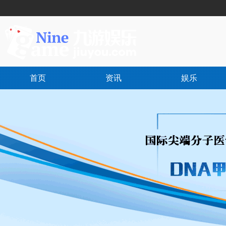
首页
资讯
娱乐