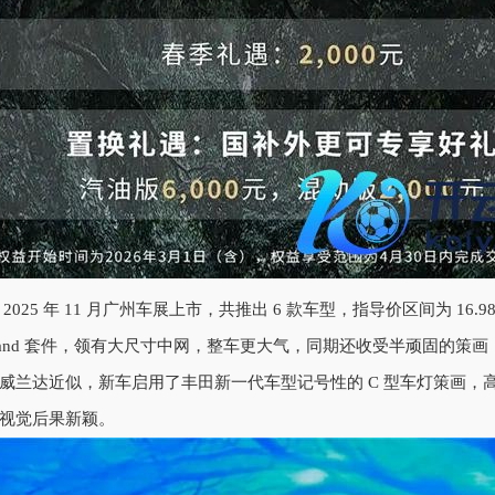
2025 年 11 月广州车展上市，共推出 6 款车型，指导价区间为 16.9
dland 套件，领有大尺寸中网，整车更大气，同期还收受半顽固的策
威兰达近似，新车启用了丰田新一代车型记号性的 C 型车灯策画，高
视觉后果新颖。