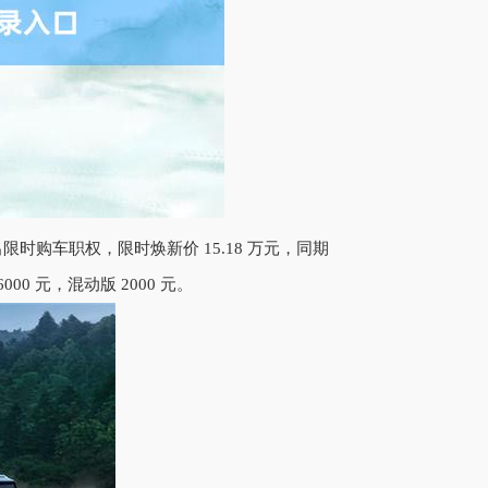
限时购车职权，限时焕新价 15.18 万元，同期
0 元，混动版 2000 元。