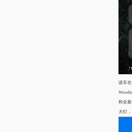
该车在 
Woo
和全新
大灯，