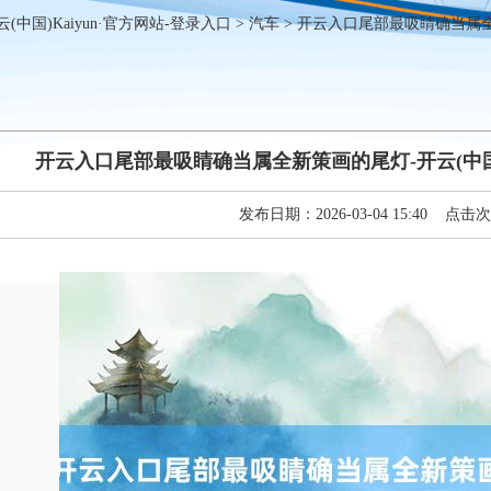
云(中国)Kaiyun·官方网站-登录入口
>
汽车
> 开云入口尾部最吸睛确当属全新
开云入口尾部最吸睛确当属全新策画的尾灯-开云(中国)K
发布日期：2026-03-04 15:40 点击