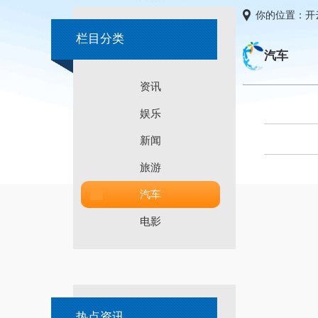
你的位置：
开
栏目分类
汽车
资讯
娱乐
新闻
旅游
汽车
电影
热点资讯