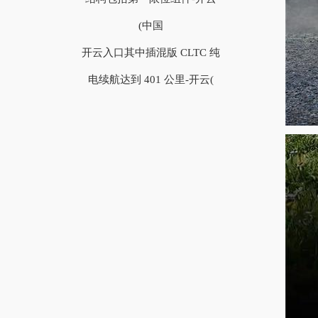
(中国
开云入口其中插混版 CLTC 纯
电续航达到 401 公里-开云(