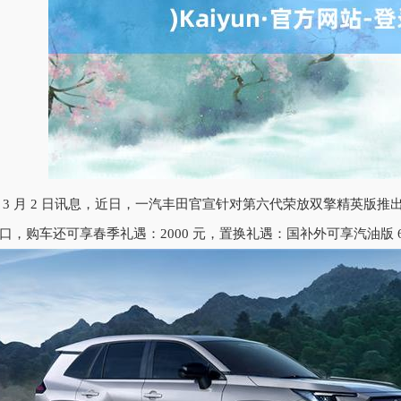
 3 月 2 日讯息，近日，一汽丰田官宣针对第六代荣放双擎精英版推出
口，购车还可享春季礼遇：2000 元，置换礼遇：国补外可享汽油版 600