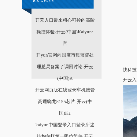
开云入口带来粗心可控的高阶
操控体验-开云(中国)Kaiyun·
官
开yun官网向国度市集监督处
理总局备案了调回讨论-开云
快科技
(中国)K
开云入
开云网页版在线登录车机接管
高通骁龙8155芯片-开云(中
国)Ka
kaiyun中国登录入口登录所述
结构包括第一限位组件-开云