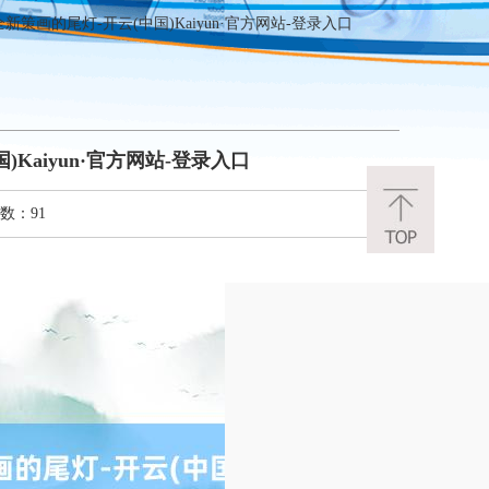
策画的尾灯-开云(中国)Kaiyun·官方网站-登录入口
aiyun·官方网站-登录入口
次数：91