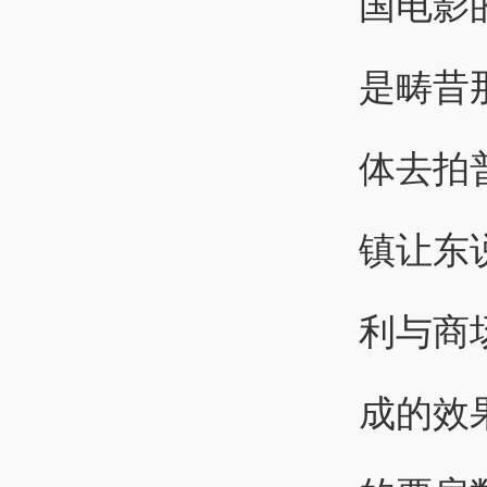
国电影
是畴昔
体去拍
镇让东
利与商
成的效