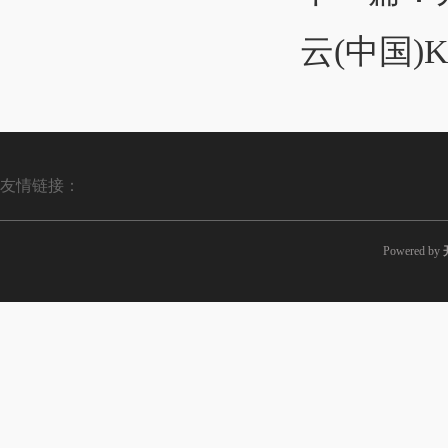
云(中国)K
友情链接：
Powered by