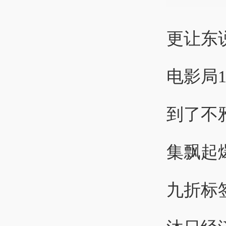
更让东
电影局
到了不
集飘起
九折标