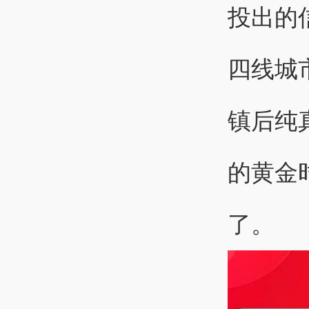
投出的
四线城
镇后纯
的黄金
了。