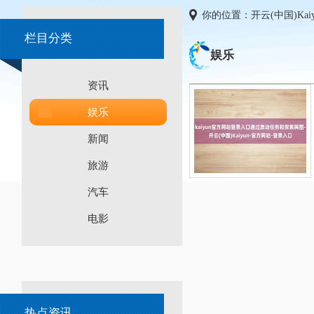
你的位置：
开云(中国)Ka
栏目分类
娱乐
资讯
娱乐
新闻
旅游
汽车
电影
热点资讯