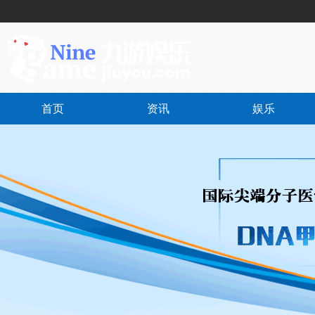
首页
资讯
娱乐