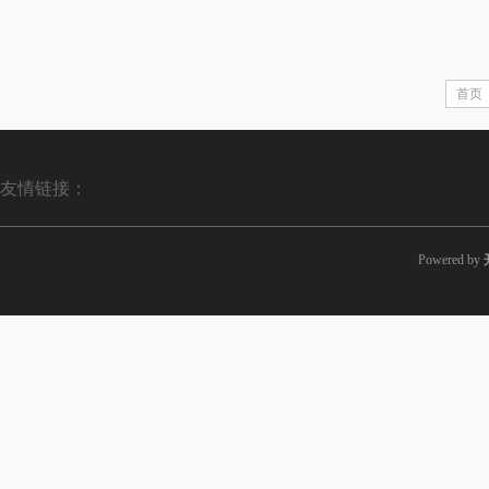
首页
友情链接：
Powered by