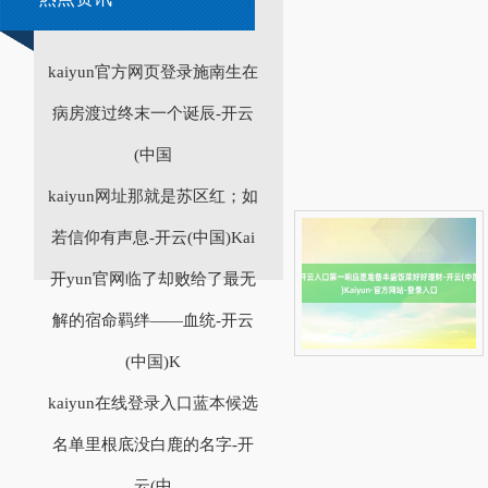
kaiyun官方网页登录施南生在
病房渡过终末一个诞辰-开云
(中国
kaiyun网址那就是苏区红；如
若信仰有声息-开云(中国)Kai
开yun官网临了却败给了最无
解的宿命羁绊——血统-开云
(中国)K
kaiyun在线登录入口蓝本候选
名单里根底没白鹿的名字-开
云(中