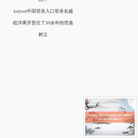
kaiyun中国登录入口登录名越
稔洋离开责任了30余年的世嘉
树立