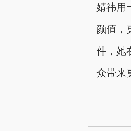
婧祎用
颜值，
件，她
众带来