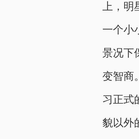
上，明
一个小
景况下
变智商
习正式
貌以外