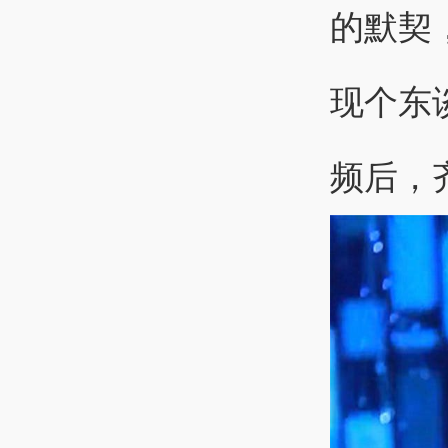
的默契
现个东
频后，