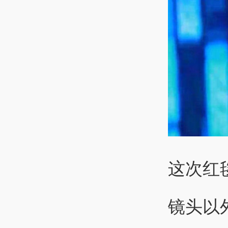
这次红
镜头以