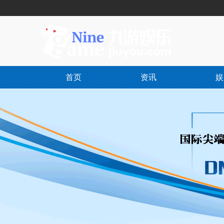
首页
资讯
娱