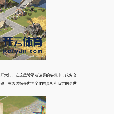
掀开大门。在这些障翳着谜雾的秘境中，政务官
谜题，在缓缓探寻世界变化的真相和我方的身世