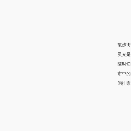
散步街
灵光是
随时切
市中的
闲扯家