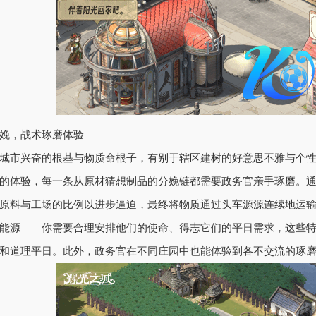
娩，战术琢磨体验
城市兴奋的根基与物质命根子，有别于辖区建树的好意思不雅与个
的体验，每一条从原材猜想制品的分娩链都需要政务官亲手琢磨。
原料与工场的比例以进步逼迫，最终将物质通过头车源源连续地运
能源——你需要合理安排他们的使命、得志它们的平日需求，这些
和道理平日。此外，政务官在不同庄园中也能体验到各不交流的琢