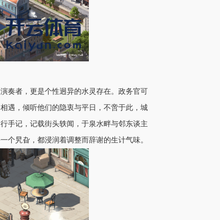
的演奏者，更是个性迥异的水灵存在。政务官可
们相遇，倾听他们的隐衷与平日，不啻于此，城
旅行手记，记载街头轶闻，于泉水畔与邻东谈主
每一个旯旮，都浸润着调整而辞谢的生计气味。