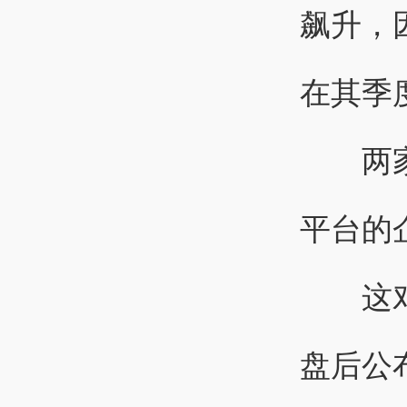
飙升，
在其季
两家公
平台的
这对英
盘后公