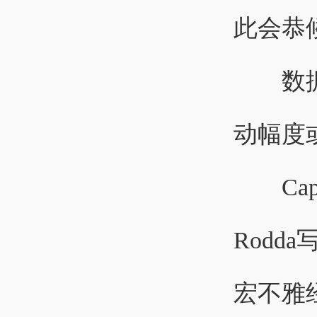
此会恭
数据娇
动幅度或
Capi
Rod
宏不雅