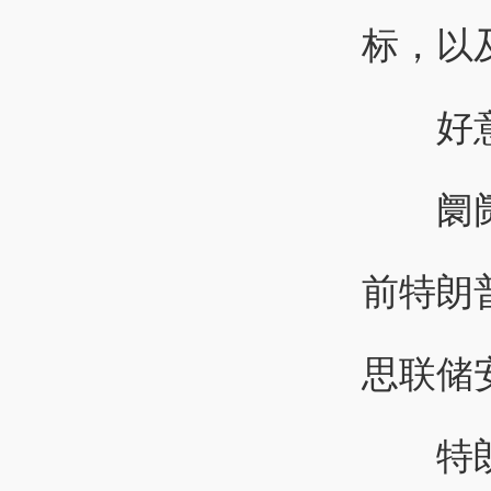
标，以
好意
阛阓不
前特朗
思联储
特朗普