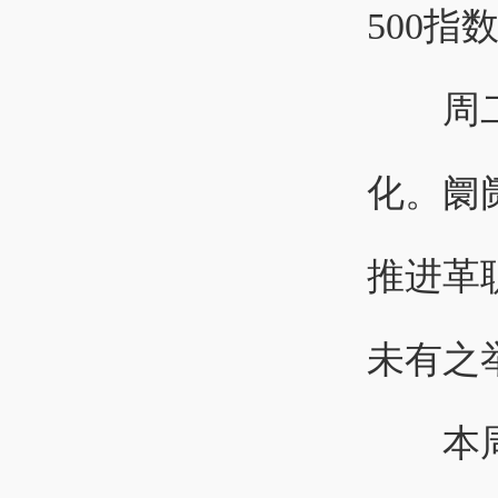
500指数
周二好
化。阛
推进革职
未有之
本周是