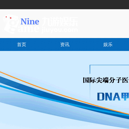
首页
资讯
娱乐