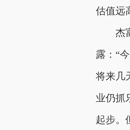
估值远
杰富瑞外
露：“
将来几
业仍抓
起步。