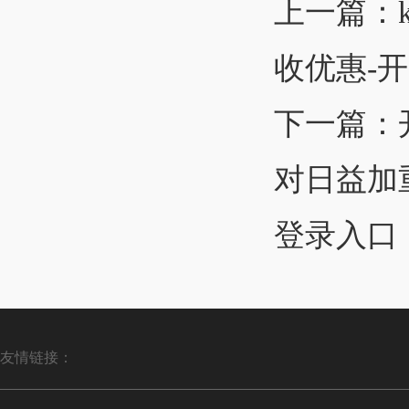
上一篇：
收优惠-开
下一篇：
对日益加重
登录入口
友情链接：